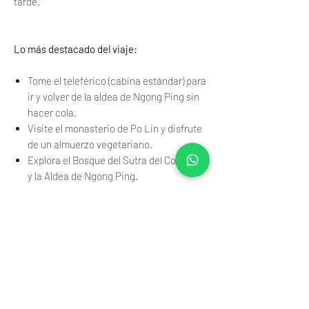
tarde.
Lo más destacado del viaje:
Tome el teleférico (cabina estándar) para
ir y volver de la aldea de Ngong Ping sin
hacer cola.
Visite el monasterio de Po Lin y disfrute
de un almuerzo vegetariano.
Explora el Bosque del Sutra del Corazón
y la Aldea de Ngong Ping.
Comprueba tu pedido:
Correo electrónico:
lionsclub@towamice.com
Línea directa: (Hong Kong) +852 27232386
Horario de oficina: de lunes a viernes, de