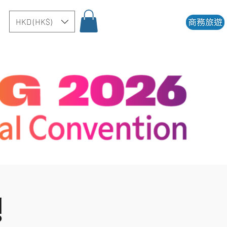
HKD (HK$)
행