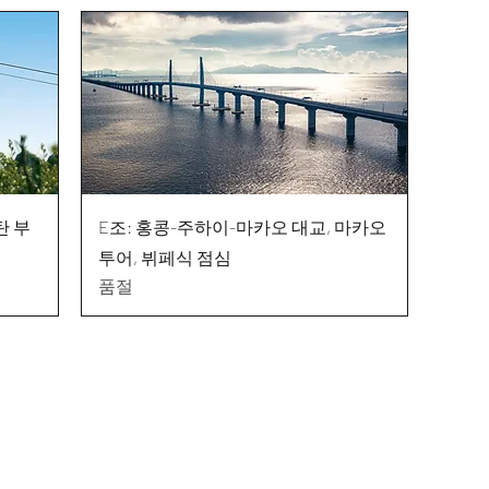
탄 부
E조: 홍콩-주하이-마카오 대교, 마카오
투어, 뷔페식 점심
품절