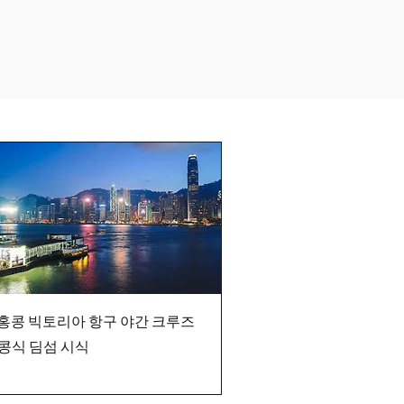
 홍콩 빅토리아 항구 야간 크루즈
콩식 딤섬 시식