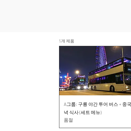
5개 제품
A그룹: 구룡 야간 투어 버스 + 중
녁 식사 (세트 메뉴)
품절