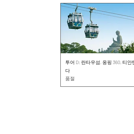
투어 D: 란타우섬, 옹핑 360, 티안
다
품절
追隨我們