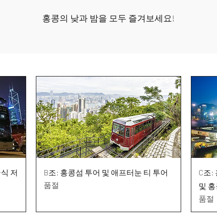
홍콩의 낮과 밤을 모두 즐겨보세요!
국식 저
B조: 홍콩섬 투어 및 애프터눈 티 투어
C조:
품절
및 홍
품절