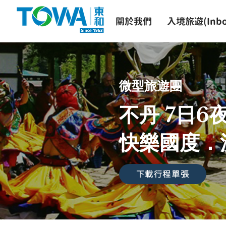
關於我們
入境旅遊(Inbo
微型旅遊團
不丹 7日6
快樂國度．
下載行程單張