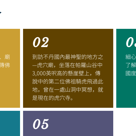
介
02
0
、廟
到訪不丹國內最神聖的地方之
細
傳佛
—虎穴廟，坐落在帕羅山谷中
了
3,000英呎高的懸崖壁上，傳
國
說中的第二位佛祖騎虎飛過此
地，曾在一處山洞中冥想，就
是現在的虎穴寺。
05