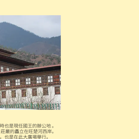
時也是現任國王的辦公地 。
米，莊嚴的矗立在旺楚河西岸。
，也是在此大廣場舉行。