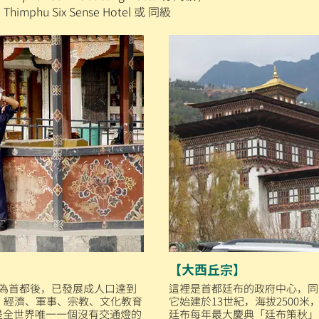
imphu Six Sense Hotel 或 同級
【大西丘宗】
年成為首都後，已發展成人口達到
這裡是首都廷布的政府中心，同
、經濟、軍事、宗教、文化教育
它始建於13世紀，海拔2500
是全世界唯一一個沒有交通燈的
廷布每年最大慶典「廷布策秋」