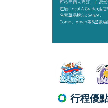
可按照個人喜好，自選當
遊級(Local A Grade)酒
名奢華品牌Six Sense、
Como、Aman等5星級
行程優