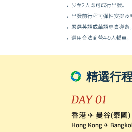
少至2人即可成行出發。
出發前行程可彈性安排及
嚴選英語或華語專責導遊
選用合法商營4-9人轎車
精選行
DAY 01
香港 ✈ 曼谷(泰國)
Hong Kong ✈ Bangkok