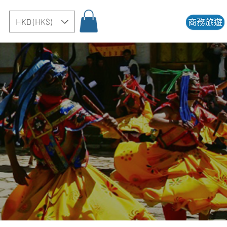
HKD (HK$)