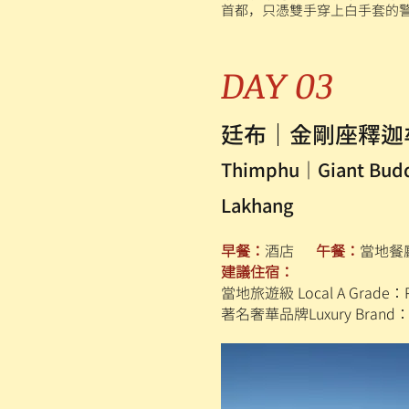
首都，只憑雙手穿上白手套的
DAY 03
廷布｜金剛座釋迦
Thimphu｜Giant Budd
Lakhang
早餐：
酒店
午餐：
當地
建議住宿：
當地旅遊級 Local A Grade：Pun
著名奢華品牌Luxury Brand：P