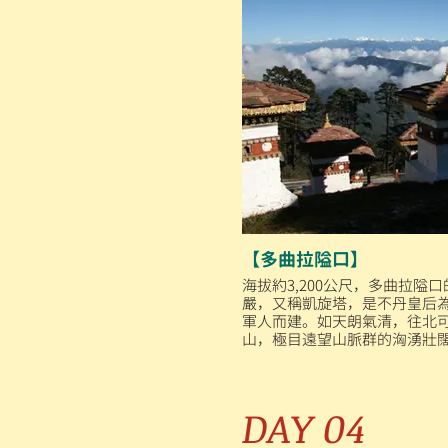
【多曲拉隘口】
海拔約3,200公尺，多曲拉隘
嚴，又稱凱旋塔，是不丹皇后
軍人而建。如天朗氣清，往北
山，極目遠望山脈群的洶湧壯
DAY 04