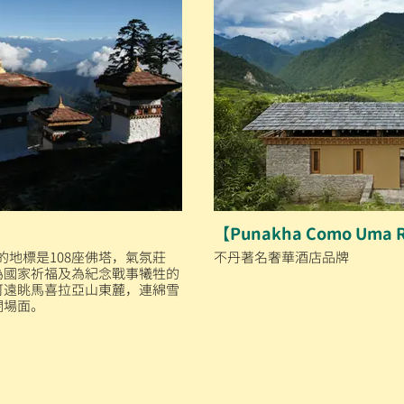
【Punakha Como Uma 
口的地標是108座佛塔，氣氛莊
不丹著名奢華酒店品牌
為國家祈福及為紀念戰事犧牲的
可遠眺馬喜拉亞山東麓，連綿雪
闊場面。