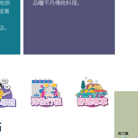
地旅
品嚐不丹傳統料理。
店或著
酒店。
點