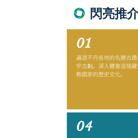
閃亮推
01
遍遊不丹各地的名勝古蹟
宇古剎，深入體會這個藏
教國家的歷史文化。
04