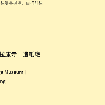
)客機前往曼谷機場，自行前往
崗拉康寺｜造紙廠
age Museum｜
ong