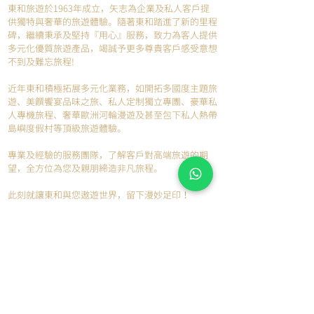
東和旅遊於1963年成立，矢志為企業及私人客戶提
供獨特與奢華的旅遊體驗。隨著東和踏進了新的里程
碑，繼續秉承及堅持『用心』服務，致力為客人提供
多元化優質旅遊產品，竭誠予更多尊貴客戶感受意想
不到及難忘旅程!
近年東和積極拓展多元化業務，如開拓多國度主題旅
遊、美饌饗宴品味之旅、私人定制獨立專團、豪華私
人專機旅程、奢華歐洲河輪漫遊及甚至包下私人熱帶
島嶼度假村等頂級旅遊體驗。
專業及經驗的服務團隊，了解客戶對高端旅遊的期
望，全方位為您及親朋締造非凡旅程。
此刻就讓東和與您遨遊世界，留下漫妙足印！
​徐王美倫女士
東和旅遊有限公司董事兼總經理
香港旅遊業議會上屆主席及名譽顧問
香港日本人旅客手配業社協會永遠榮譽會長
香港旅遊發展局成員
香港選舉委員會(旅遊界界別)委員