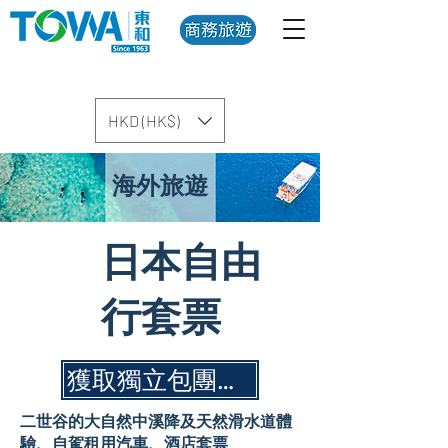
HKD (HK$)
海外旅遊
日本自由
行套票
​獲取獨立包團報價 (由專人跟進)
二世谷的大自然中溪降及天然滑水道體
驗、自駕租用汽車、酒店套票