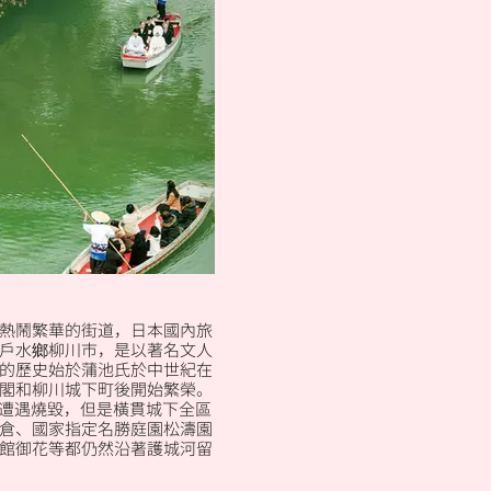
熱鬧繁華的街道，日本國內旅
戶水鄉柳川市，是以著名文人
的歷史始於蒲池氏於中世紀在
閣和柳川城下町後開始繁榮。
年) 遭遇燒毀，但是橫貫城下全區
倉、國家指定名勝庭園松濤園
館御花等都仍然沿著護城河留