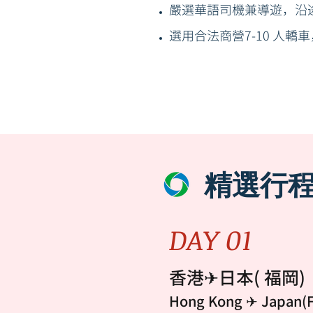
嚴選華語司機兼導遊，沿
選用合法商營7-10 人轎
精選行
DAY 01
香港✈日本( 福岡
Hong Kong ✈ Japan(