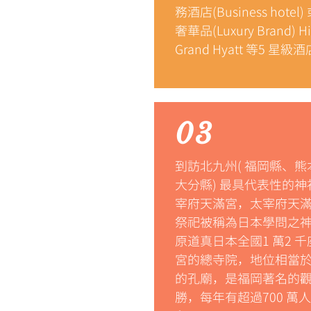
務酒店(Business hotel
奢華品(Luxury Brand) H
Grand Hyatt 等5 星級
03
到訪北九州( 福岡縣、熊
大分縣) 最具代表性的神
宰府天滿宮，太宰府天
祭祀被稱為日本學問之
原道真日本全國1 萬2 
宮的總寺院，地位相當
的孔廟，是福岡著名的
勝，每年有超過700 萬