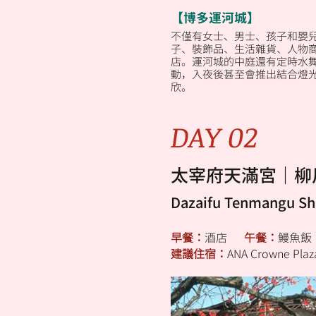
【博多運河城】
不僅有女士、男士、孩子和嬰
子、裝飾品、生活雜貨、人物
店。運河城的中庭還有定時水
動，入夜後甚至會推出結合燈
欣。
DAY 02
太宰府天滿宮｜柳
Dazaifu Tenmangu S
早餐：
酒店
午餐：
鰻魚
建議住宿：
ANA Crowne Pla