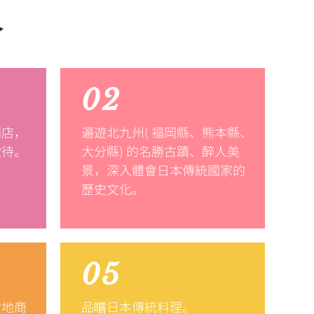
介
02
酒店，
遍遊北九州( 福岡縣、熊本縣、
款待。
大分縣) 的名勝古蹟、醉人美
景，深入體會日本傳統國家的
歷史文化。
05
當地商
品嚐日本傳統料理。