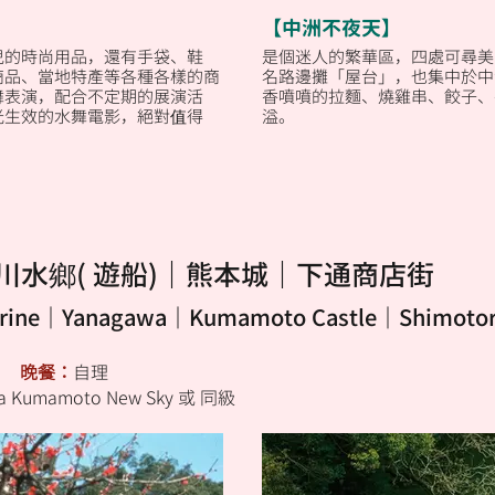
【中洲不夜天】
兒的時尚用品，還有手袋、鞋
是個迷人的繁華區，四處可尋美
商品、當地特產等各種各樣的商
名路邊攤「屋台」，也集中於中
舞表演，配合不定期的展演活
香噴噴的拉麵、燒雞串、餃子、
光生效的水舞電影，絕對值得
溢。
川水鄉( 遊船)｜熊本城｜下通商店街
hrine｜Yanagawa｜Kumamoto Castle｜Shimotor
飯
晚餐：
自理
za Kumamoto New Sky 或 同級