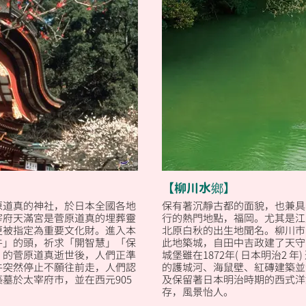
【柳川水鄉】
原道真的神社，於日本全國各地
保有著沉靜古都的面貌，也兼具
宰府天滿宮是菅原道真的埋葬靈
行的熱門地點，福岡。尤其是江
更被指定為重要文化財。進入本
北原白秋的出生地聞名。柳川市
牛」的頭，祈求「開智慧」「保
此地築城，自田中吉政建了天守
」的菅原道真逝世後，人們正準
城堡雖在1872年( 日本明治2 
牛突然停止不願往前走，人們認
的護城河、海鼠壁、紅磚建築並
墓於太宰府市，並在西元905
及保留著日本明治時期的西式洋
存，風景怡人。