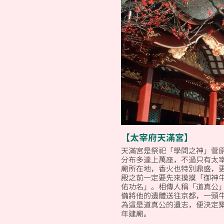
【太宰府天滿宮】
天滿宮是祭祀「學問之神」菅
分布多達上萬座，不過只有太
廟所在地，香火也特別鼎盛，
殿之前一定要先來摸摸「御神
佑功名」。相傳人稱「道真公
備將他的遺體送往京都，一頭
為這是道真公的遺志，便決定築
年建廟。