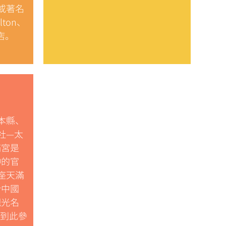
) 或著名
ilton、
酒店。
本縣、
社—太
滿宮是
神的官
千座天滿
於中國
觀光名
人到此參