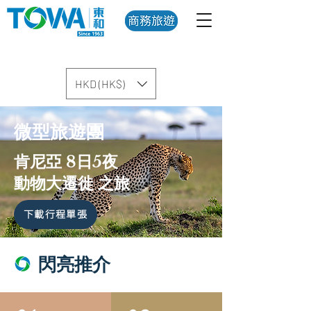
HKD (HK$)
微型旅遊團
肯尼亞 8日5夜
動物大遷徙 之旅
下載行程單張
閃亮推介