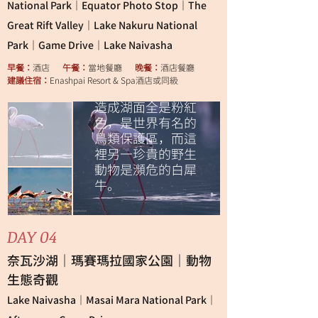
National Park｜Equator Photo Stop｜The
納庫魯湖寬65里，
Great Rift Valley｜Lake Nakuru National
是因大地震而形成
的幾個湖之一；別
Park｜Game Drive｜Lake Naivasha
稱紅鶴湖，名字來
早餐：
酒店
午餐：
當地餐廳
晚餐：
酒店餐廳
由是因以前有大量
建議住宿：
Enashpai Resort & Spa酒店或同級
紅鶴群聚集於此，
造成湖面全是粉紅
色，是世界有名的
鳥類保護區，而這
裡另一珍貴的野生
動物是瀕危的白犀
牛。
DAY 04
奈瓦沙湖｜瑪賽瑪拉國家公園｜動物
生態奇觀
Lake Naivasha｜Masai Mara National Park｜