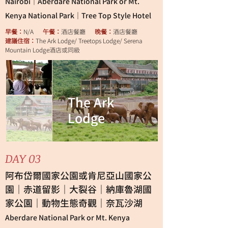
Nairobi｜Aberdare National Park or Mt.
Kenya National Park｜Tree Top Style Hotel
早餐：
N/A
午餐：
酒店餐廳
晚餐：
酒店餐廳
建議住宿：
The Ark Lodge/ Treetops Lodge/ Serena
Mountain Lodge酒店或同級
rk
The Ark
Lodge
DAY 03
阿布岱爾國家公園或肯尼亞山國家公
園｜赤道留影｜大裂谷｜納庫魯湖國
家公園｜動物生態奇觀｜奈瓦沙湖
納庫魯湖國
Aberdare National Park or Mt. Kenya
家公園