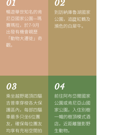
01
02
暢遊舉世知名的肯
到訪納庫魯湖國家
尼亞國家公園—瑪
公園，追踨紅鶴及
賽瑪拉，於7-9月
瀕危的白犀牛。
出發有機會親歷
「動物大遷徙」奇
觀。
03
04
乘坐越野揭頂四驅
前往阿布岱爾國家
吉普車穿梭各大保
公園或肯尼亞山國
護區內，每部四驅
家公園，入住別樹
車最多只坐6位團
一幟的樹頂模式酒
友，確保每位團友
店，近距離獵影野
均享有充裕空間拍
生動物。