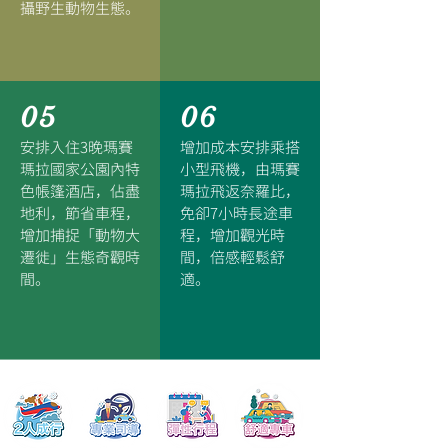
攝野生動物生態。
05
06
安排入住3晚瑪賽
增加成本安排乘搭
瑪拉國家公園內特
小型飛機，由瑪賽
色帳篷酒店，佔盡
瑪拉飛返奈羅比，
地利，節省車程，
免卻7小時長途車
增加捕捉「動物大
程，增加觀光時
遷徙」生態奇觀時
間，倍感輕鬆舒
間。
適。